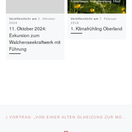
Veröffentlicht am
2. Oktober
Veröffentlicht am
7. Februar
2024
2018
11. Oktober 2024:
1. Klimafrühling Oberland
Exkursion zum
Walchenseekraftwerk mit
Führung
Beitragsnavigation
Vorheriger Beitrag
VORTRAG: „VON EINER ALTEN ÖLHEIZUNG ZUR MODERNEN PELLET-BRENNWERTTECHNOLOGIE – EIN ERFAHRUNGSBERICHT”